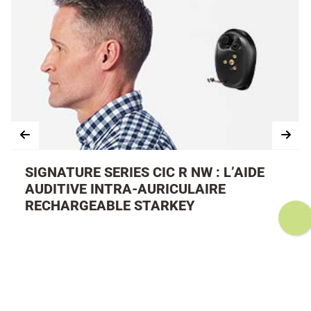
SIGNATURE SERIES CIC R NW : L’AIDE
AUDITIVE INTRA-AURICULAIRE
RECHARGEABLE STARKEY
La
Signature Series CIC R NW
est une aide auditive
intra-auriculaire sur mesure
, conçue pour offrir
discrétion et qualité d’écoute. Placée profondément
dans le conduit auditif, elle reste presque invisible.